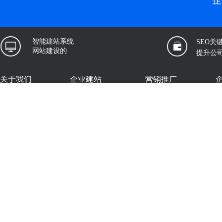
企
智能建站系统
SEO关
网站建设的
提升公
关于我们
企业建站
营销推广
企推宝
公司简介
企业建站
云分站
微官网定制
新闻公告
邮件群发
独立站
联系我们
短信群发
建站版
案例展示
友情链接：
厦门网络科技有限公司
福州网络科