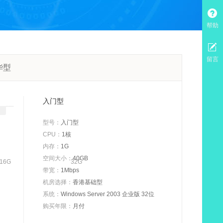
帮助
留言
华型
入门型
型号：
入门型
CPU：
1核
内存：
1G
空间大小：
40GB
16G
32G
带宽：
1Mbps
机房选择：
香港基础型
系统：
Windows Server 2003 企业版 32位
购买年限：
月付