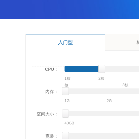
入门型
CPU：
1核
2核
核
8核
内存：
1G
2G
空间大小：
40GB
宽带：
500GB